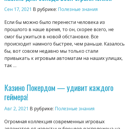
Сен 17, 2021
В рубрике:
Полезные знания
Если бы можно было перенести человека из
прошлого в наше время, то он, скорее всего, не
смог бы ужиться в новой обстановке. Все
происходит намного быстрее, чем раньше. Казалось
бы, вот совсем недавно мы только стали
привыкать к игровым автоматам на наших улицах,
так …
Казино Покердом — удивит каждого
геймера!
Авг 2, 2021
В рубрике:
Полезные знания
Огромная коллекция современных игровых
автоматов от известных брендов расположена на