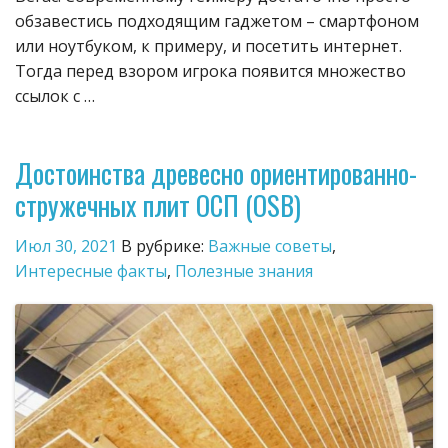
обзавестись подходящим гаджетом – смартфоном
или ноутбуком, к примеру, и посетить интернет.
Тогда перед взором игрока появится множество
ссылок с …
Достоинства древесно ориентированно-
стружечных плит ОСП (OSB)
Июл 30, 2021
В рубрике:
Важные советы
,
Интересные факты
,
Полезные знания