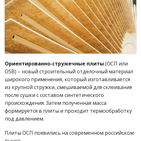
Ориентированно-стружечные плиты
(ОСП или
OSB) – новый строительный отделочный материал
широкого применения, который изготавливается
из крупной стружки, смешиваемой для склеивания
после сушки с составом синтетического
происхождения. Затем полученная масса
формируется в плиты и проходит термообработку
под давлением.
Плиты ОСП появились на современном российском
рынке …