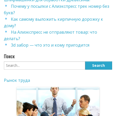
Почему у посылки с Алиэкспресс трек номер без
букв?
Как самому выложить кирпичную дорожку к
дому?
На Алиэкспресс не отправляют товар: что
делать?
3d забор — что это и кому пригодится
Поиск
Рынок труда