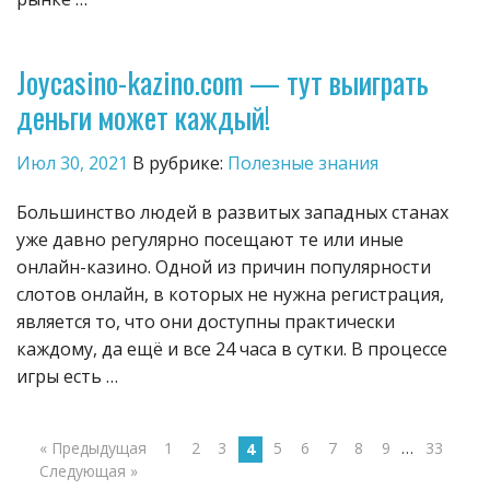
Joycasino-kazino.com — тут выиграть
деньги может каждый!
Июл 30, 2021
В рубрике:
Полезные знания
Большинство людей в развитых западных станах
уже давно регулярно посещают те или иные
онлайн-казино. Одной из причин популярности
слотов онлайн, в которых не нужна регистрация,
является то, что они доступны практически
каждому, да ещё и все 24 часа в сутки. В процессе
игры есть …
…
« Предыдущая
1
2
3
5
6
7
8
9
33
4
Следующая »