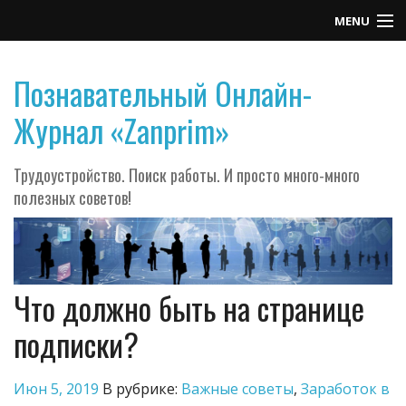
MENU
Контакты
Познавательный Онлайн-
Журнал «Zanprim»
Трудоустройство. Поиск работы. И просто много-много
полезных советов!
Что должно быть на странице
подписки?
Июн 5, 2019
В рубрике:
Важные советы
,
Заработок в