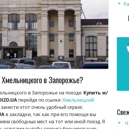
Ра
з Хмельницкого в Запорожье?
мельницкого в Запорожье на поезде.
Купить ж/
OIZD.UA
перейдя по ссылке:
Хмельницкий
м занести этот очень удобный сервис
Свеж
UA
в закладки, так как при его помощи вы
чием свободных мест на тот или иной поезд. Я
Ч
ь услугами онлайн-сервиса бронирование