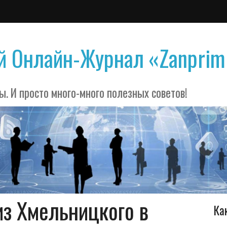
й Онлайн-Журнал «Zanprim
ы. И просто много-много полезных советов!
из Хмельницкого в
Ка