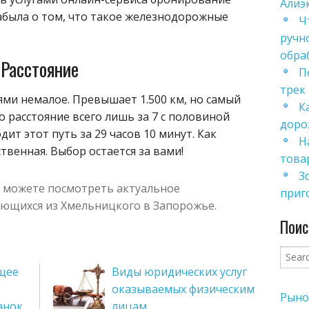
Алиэ
абыла о том, что такое железнодорожные
Ч
ручн
обра
Расстояние
П
трек 
ями немалое. Превышает 1.500 км, но самый
К
 расстояние всего лишь за 7 с половиной
доро
ит этот путь за 29 часов 10 минут. Как
Н
венная. Выбор остается за вами!
товар
3
 можете посмотреть актуальное
приг
яющихся из Хмельницкого в Запорожье.
Поис
щее
Виды юридических услуг
оказываемых физическим
Рыно
анок
лицам