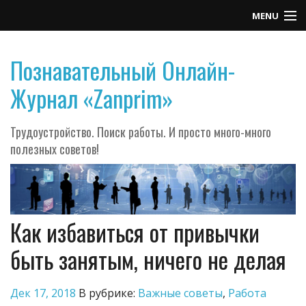
MENU
Контакты
Познавательный Онлайн-
Журнал «Zanprim»
Трудоустройство. Поиск работы. И просто много-много
полезных советов!
Как избавиться от привычки
быть занятым, ничего не делая
Дек 17, 2018
В рубрике:
Важные советы
,
Работа