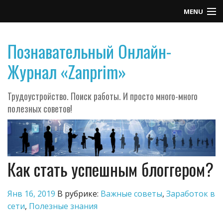
MENU
Контакты
Познавательный Онлайн-
Журнал «Zanprim»
Трудоустройство. Поиск работы. И просто много-много
полезных советов!
Как стать успешным блоггером?
Янв 16, 2019
В рубрике:
Важные советы
,
Заработок в
сети
,
Полезные знания