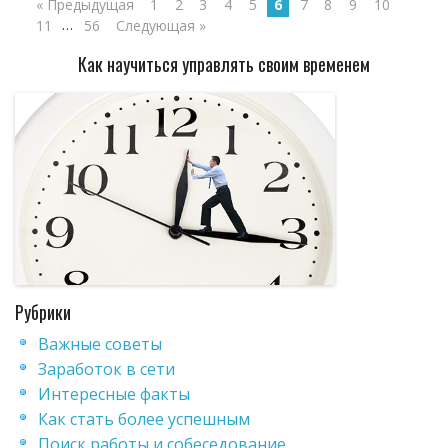
« Предыдущая
1
2
3
4
5
7
8
9
10
6
…
11
56
Следующая »
Как научиться управлять своим временем
Рубрики
Важные советы
Заработок в сети
Интересные факты
Как стать более успешным
Поиск работы и собеседование