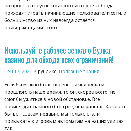
на просторах русскоязычного интернета. Сюда
приходят играть начинающие пользователи сети, и
большинство из них навсегда остаётся
приверженцами этого …
Используйте рабочее зеркало Вулкан
казино для обхода всех ограничений!
Сен 17, 2021
В рубрике:
Полезные знания
Если бы можно было перенести человека из
прошлого в наше время, то он, скорее всего, не
смог бы ужиться в новой обстановке. Все
происходит намного быстрее, чем раньше. Казалось
бы, вот совсем недавно мы только стали
привыкать к игровым автоматам на наших улицах,
так …