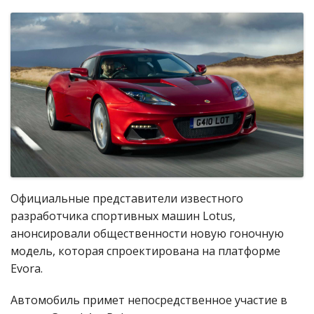
Официальные представители известного
разработчика спортивных машин Lotus,
анонсировали общественности новую гоночную
модель, которая спроектирована на платформе
Evora.
Автомобиль примет непосредственное участие в