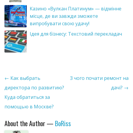
Казино «Вулкан Платинум» — відмінне
місце, де ви завжди зможете
випробувати свою удачу!
Ідея для бізнесу: Текстовий перекладач
Post navigation
←
Как выбрать
З чого почати ремонт на
директора по развитию?
дачі?
→
Куда обратиться за
помощью в Москве?
About the Author —
BoRiss