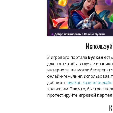
Используй
У игрового портала
Вулкан
есть
для того чтобы в случае возни
интернета, вы могли беспрепят
онлайн-гемблинг, использовав т
добавить
вулкан казино онлайн
только им. Так что, быстрее пе
протестируйте
игровой портал
К