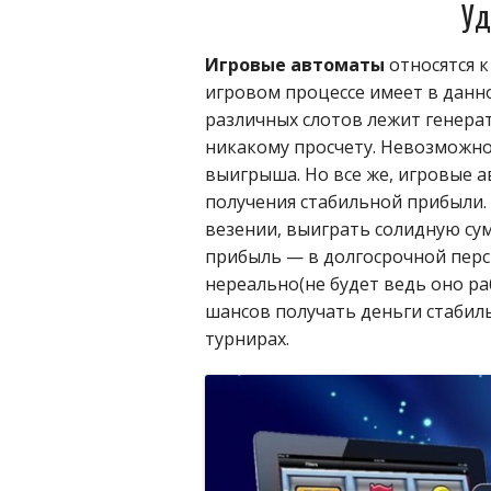
Уд
Игровые автоматы
относятся к
игровом процессе имеет в данно
различных слотов лежит генерат
никакому просчету. Невозможно
выигрыша. Но все же, игровые
получения стабильной прибыли.
везении, выиграть солидную су
прибыль — в долгосрочной перс
нереально(не будет ведь оно ра
шансов получать деньги стабиль
турнирах.