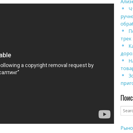
Алиэ
Ч
ручн
обра
П
трек 
К
доро
Н
товар
3
приг
Поис
Рыно